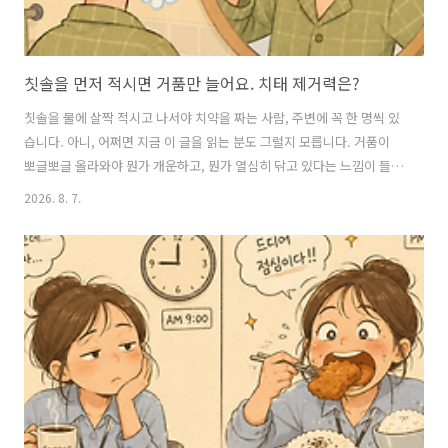
칫솔을 먼저 적시면 거품만 늘어요. 치태 제거력은?
칫솔을 물에 살짝 적시고 나서야 치약을 짜는 사람, 주변에 꼭 한 명씩 있
습니다. 아니, 어쩌면 지금 이 글을 읽는 분도 그럴지 모릅니다. 거품이
뽀글뽀글 올라와야 뭔가 개운하고, 뭔가 열심히 닦고 있다는 느낌이 들기
때문입니다.결론부터 말씀드리면, 그 거품은 착각에 가깝습니다. 치태를
2026. 8. 7.
벗겨내는 건 거품이 아니라 칫솔모가 치아 표면을 물리적으로 문지르는
시간입니다.저는 최근 치과 정기검진에서 치태 염색약을 발라본 적이 있
습니다. 분명 매일 열심히 닦았다고 생각했는데, 어금니 안쪽에 붉은 얼
룩이 그대로 남아 있었습니다. 원장님이 물어보시더군요. "혹시 칫솔 먼
저 적시고 치약 짜세요?" 정곡을 찔렸습니다. 👉 저도 이거 하다가 뜨끔
했습니다, 결론 먼저 보기 거품 많이 나면 진짜 잘 닦이는 걸까요치약은 ..