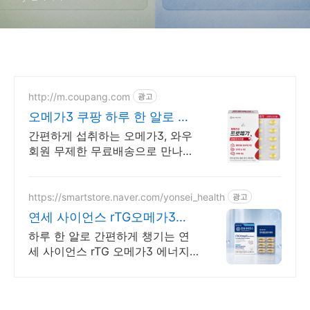
http://m.coupang.com
광고
오메가3 쿠팡 하루 한 알로 간
편하게
간편하게 섭취하는 오메가3, 와우
회원 무제한 무료배송으로 만나보
세요. 똑똑한 영양 관리를 위한 오
메가3, 쿠팡에서 쉽고 편하게 구매
하세요.
https://smartstore.naver.com/yonsei_health
광고
연세 사이언스 rTG오메가3
8/3~8/9 에너지충전
하루 한 알로 간편하게 챙기는 연
세 사이언스 rTG 오메가3 에너지
드링크 구매 시 멀티비타민 이뮨샷
증정! 최대 60% 할인!