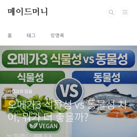
본문 바로가기
메이드머니
홈
태그
방명록
카테고리 없음
오메가3 식물성 vs 동물성 차
이, 뭐가 더 좋을까?
by 엠디머니
2026. 3. 2.