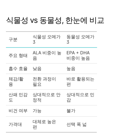
식물성 vs 동물성, 한눈에 비교
식물성 오메가
동물성 오메가
구분
3
3
ALA 비중이 높
EPA + DHA
주요 형태
음
비중이 높음
흡수 효율
낮음
높음
체감/활
전환 과정이
바로 활용되는
용
필요
편
산패 민감
상대적으로 안
상대적으로 민
도
정적
감
비건 여부
가능
불가
대체로 높은
가격대
선택 폭 넓
편