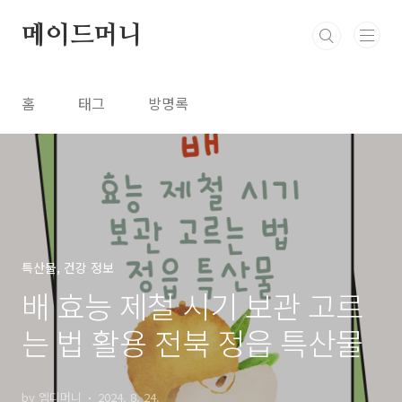
본문 바로가기
메이드머니
홈
태그
방명록
특산물, 건강 정보
배 효능 제철 시기 보관 고르
는 법 활용 전북 정읍 특산물
by 엠디머니
2024. 8. 24.