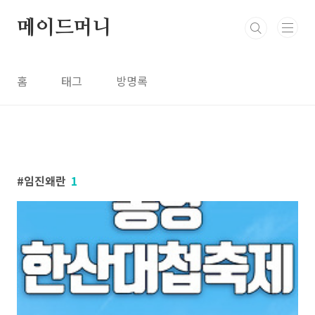
본문 바로가기
메이드머니
홈
태그
방명록
임진왜란
1