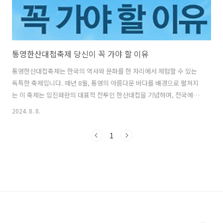
통영한산대첩축제 당신이 꼭 가야 할 이유
통영한산대첩축제는 한국의 역사와 문화를 한 자리에서 체험할 수 있는
독특한 축제입니다. 매년 8월, 통영의 아름다운 바다를 배경으로 펼쳐지
는 이 축제는 임진왜란의 대표적 전투인 한산대첩을 기념하며, 전국에서
많은 관광객이 모입니다. 통영한산대첩축제는 전통과 현대가 어우러지
2024. 8. 8.
는 다양한 프로그램으로 가득합니다. 1. 통영한산대첩축제 일
정 및 기본정보2. 통영한산대첩축제 하이라이트3. 통영한산대첩축제 놓
1
치지 말아야 할 이벤트 및 체험4. 통영한산대첩축제 가는 길과 주차 정보,
교통 통제5. 통영한산대첩축제 역사적 의미 1. 통영한산대첩축제
일정 및 기본정보 통영한산대첩축제에서는 다양한 프로그램과 행사가
준비되어 있습니다. 전통 해상 전투 재현, 이순신 장군의 일대기를 다룬 ..