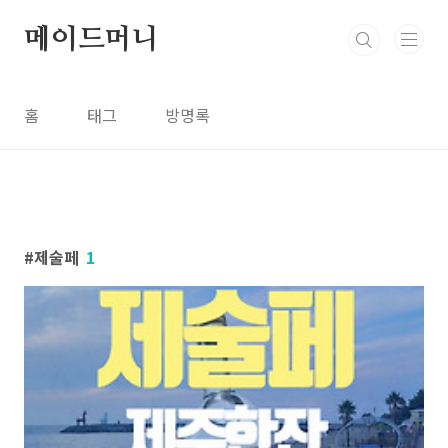
본문 바로가기
메이드머니
홈
태그
방명록
제술페
1