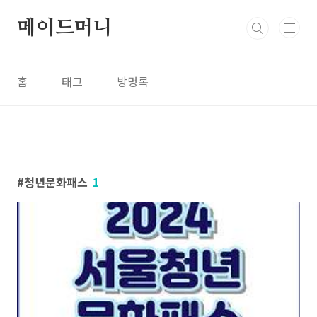
본문 바로가기
메이드머니
홈
태그
방명록
청년문화패스
1