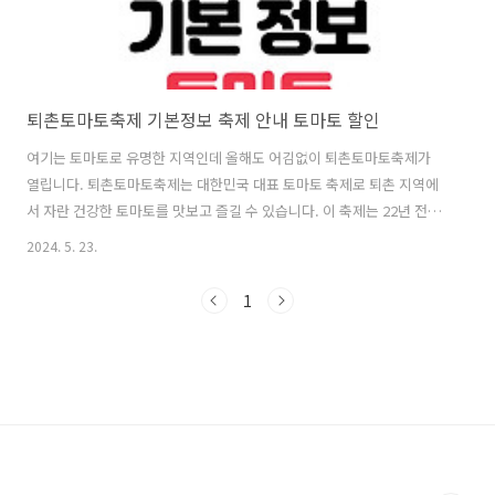
퇴촌토마토축제 기본정보 축제 안내 토마토 할인
여기는 토마토로 유명한 지역인데 올해도 어김없이 퇴촌토마토축제가
열립니다. 퇴촌토마토축제는 대한민국 대표 토마토 축제로 퇴촌 지역에
서 자란 건강한 토마토를 맛보고 즐길 수 있습니다. 이 축제는 22년 전통
을 가지고 있으며 풍성한 볼거리와 다양한 활동으로 가득 차 있습니다.
2024. 5. 23.
축제 기간 한정으로 토마토 할인까지 한다고 하니 가족들과 축제를 즐기
러 가보시길 바랍니다. 이 글에서는 토마토 축제 소개, 축제 이벤트, 가는
1
길 등을 소개하려고 합니다. 1. 퇴촌토마토축제 기본정보2. 퇴촌토마토
축제 행사 하이라이트3. 축제 가는 길4. 마무리 퇴촌토마토축제 기본
정보 이번 퇴촌토마토축제는 거리 축제로 개최되는 만큼 색다르게
축제를 즐길 수 있습니다. 퇴촌토마토축제 안내- 기간: 2024년 6월 ..