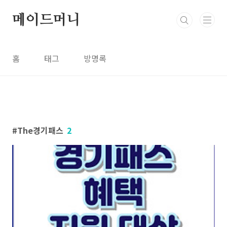
본문 바로가기
메이드머니
홈
태그
방명록
The경기패스
2