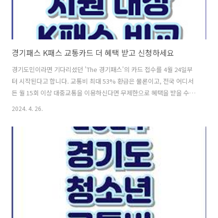
경기패스 K패스 교통카드 더 혜택 받고 신청하세요
경기도민이라면 기다리셨던 'The 경기패스'의 카드 접수를 4월 24일부
터 시작된다고 합니다. 교통비 최대 53% 환급은 물론이고, 전국 어디서
든 월 15회 이상 대중교통을 이용하신다면 무제한으로 혜택을 받을 수 있
습니다. K패스와 비교해서 경기패스는 어떤 혜택이 있는지, 조건, 신규
2024. 4. 26.
가입 신청방법, 알뜰교통카드 전환 사전신청 방법 등에 대해 자세하게 알
아보겠습니다. 목차1. The 경기패스란?2. 더경기패스 혜택 및 환급
조건3. 경기패스 지원대상4. 경기패스 K패스 비교5. 경기패스 발급 신규
가입 신청 방법6. 알뜰교통카드 경기패스카드 전환 신청 방법 (사전신
청)7. 마치며 The 경기패스란?The 경기패스는 월 15회 이상 시내·마
을버스, 지하철, 광역버스, GTX 등 대중교통을 이용하..