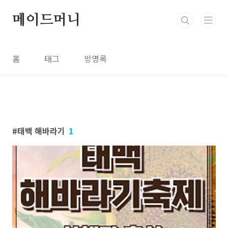
본문 바로가기
메이드머니
홈
태그
방명록
태백 해바라기
1