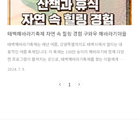
태백해바라기축제 자연 속 힐링 경험 구와우 해바라기마을
태백해바라기축제는 매년 여름, 강원특별자치도 태백시에서 열리는 대
표적인 여름 축제입니다. 이 축제는 100만 송이의 해바라기와 함께 다양
한 프로그램이 펼쳐지는 곳으로, 태백해바라기축제를 찾는 이들에게 잊
지 못할 추억을 선사합니다. 이번 블로그에서는 어디에서도 볼 수 없는
2024. 7. 9.
특별한 태백해바라기축제의 매력을 소개합니다. 1. 태백해바라기
축제 일정 및 기본정보2. 태백해바라기축제 주요 프로그램3. 태백해바라
1
기축제 가는 길과 주차 정보4. 태백해바라기축제 방문 후기 및 꿀
팁 1. 태백해바라기축제 일정 및 기본정보 태백해바라기축제는 강원
특별자치도 태백시 구와우길 38-20 (황지동)에서 열립니다. 축제는
2024년 7월 19일부터 8월 15일까지 진행되며, 입장료는 성인 5천 원, 학
생과 단..