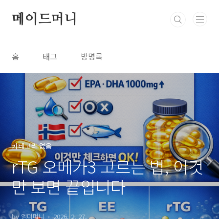
본문 바로가기
메이드머니
홈
태그
방명록
카테고리 없음
rTG 오메가3 고르는 법, 이것
만 보면 끝입니다
by 엠디머니
2026. 2. 27.